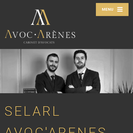
MENU
SELARL
AVOC'ARENES